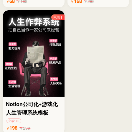
68
168
168
268
￥
￥
￥
￥
已售1
Notion公司化+游戏化
人生管理系统模板
立减100
198
298
￥
￥