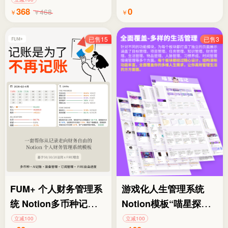
368
0
468
￥
￥
￥
已售15
已售3
FUM+ 个人财务管理系
游戏化人生管理系统
统 Notion多币种记账模
Notion模板“喵星探险
板
记”，不仅仅是第二大脑
立减100
立减100