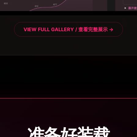
“特
落地，
VIEW FULL GALLERY / 查看完整展示 →
“超
上两
产品！
“在
解答
自己
“更
整到适
我，
的事
准备好装载
级好