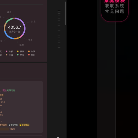
系统模块
获取系统
常见问题
Player_Kael
主设计能力太强了，这几天研究模板，真心感觉是天花板
完全可以拿去开发一个新的app，功能强大。把我想要的
整出来了”
Mr.叶
会发展他的模板真的做的好优秀，是真的用心在做，应用
强，不像其它up主，发个模板万年不更新，因为他们自己
在用。只是理论而已。”
MySecretGarden
最好用的notion模版！用了这个可以不用找其他模版
饼饼