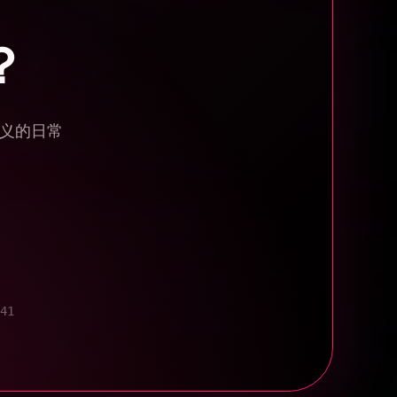
”
？
糯米星🌟铁男鸭
用了一段时间来评价，模版十分实用！虽然一开始需要一
间调整和适应，但是站在巨人的肩膀上好办事，因为模版
设置得很全面了，所以微调一下以适应自己的需求也很方
店主也会帮忙答疑，感觉是个人成长道路上的优秀工
意义的日常
Juno
版的设计体现了设计者的清晰逻辑思维和生活条理化安排
力。很高兴遇到这样好的作品，修改之后完美适配自己的
。推荐给每一个想梳理人生重构起航的你。”
KEVIN.HO
41
真实使用过，模版内容构建完善，是真的可以把自己所有
代入进去，变成游戏，来玩好自己这一生，每日任务，阶
挑战，技能兴趣，都是可以根据自己进行填写调整，界面
得很好，真的非常用心”