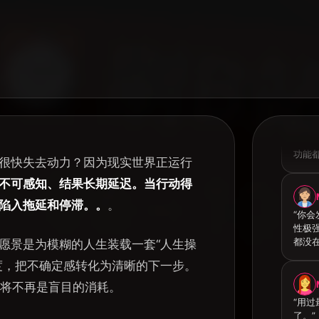
“群
级，
功能都
很快失去动力？因为现实世界正运行
不可感知、结果长期延迟。当行动得
陷入拖延和停滞。。
。
“你
性极
都没
愿景是为模糊的人生装载一套“人生操
度，把不确定感转化为清晰的下一步。
成长将不再是盲目的消耗。
“用过
了。”