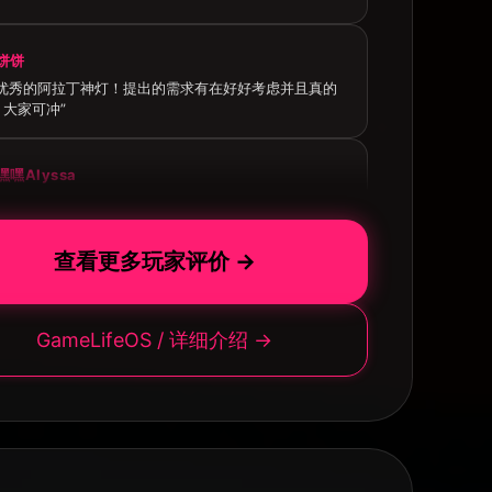
饼饼
别优秀的阿拉丁神灯！提出的需求有在好好考虑并且真的
大家可冲”
嘿嘿Alyssa
级好用！最喜欢情绪管理系统！每次情绪不稳定就会去记
笔！然后找到自己的出路~感谢迷糊大大设计出这么好的
鞠躬~”
查看更多玩家评价 →
哄哄
群里能看见群主一直在反复优化，对群友提出的问题进行
GameLifeOS / 详细介绍 →
。模板内容很丰富，使用说明完整，交互逻辑也很清晰，
进行个性化修改也完全没问题。总而言之物有所值，好”
CAMUY
新超快！！模版很好用，我也花了一周的时间去将模版调
合自己使用的模式，感觉速记inbox这个环节非常适合