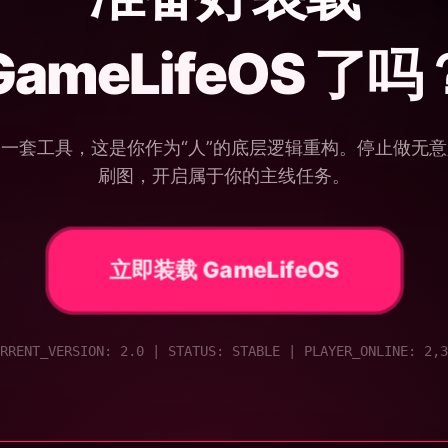
戏的我
GameLifeOS
了吗
“使
段时
已经
便，
一套工具，这是你作为“人”的底层逻辑重构。停止做无
具！”
刷图，开启属于你的主线任务。
“模
立即装载 GameLifeOS
的能
习惯
RRENT_VERSION: 2.0 | STATUS: STABLE | PLAYER_ONLINE: 2,3
“我
事情
段性
也做