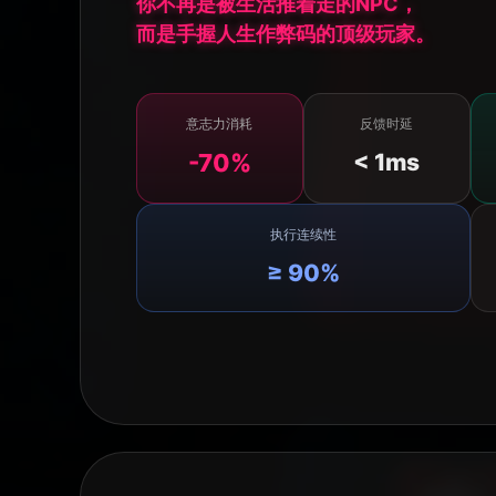
你不再是被生活推着走的NPC，
而是手握人生作弊码的顶级玩家。
意志力消耗
反馈时延
-70%
< 1ms
执行连续性
≥ 90%