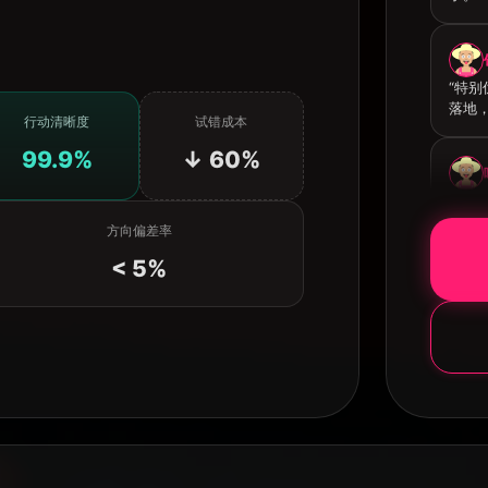
“特
落地，
行动清晰度
试错成本
99.9%
↓ 60%
“超
上两
方向偏差率
产品！
< 5%
“在
解答
自己
“更
整到适