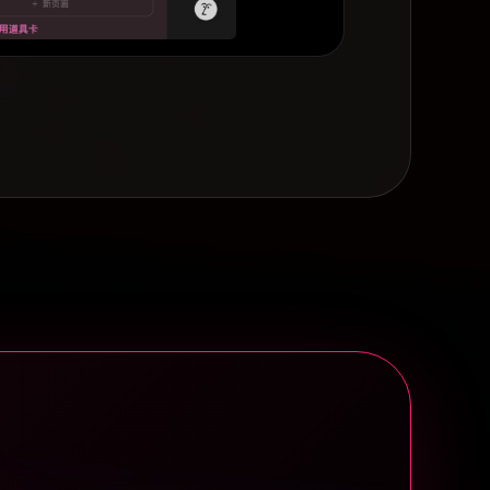
别优秀的阿拉丁神灯！提出的需求有在好好考虑并且真的
大家可冲”
嘿嘿Alyssa
级好用！最喜欢情绪管理系统！每次情绪不稳定就会去记
笔！然后找到自己的出路~感谢迷糊大大设计出这么好的
鞠躬~”
哄哄
群里能看见群主一直在反复优化，对群友提出的问题进行
。模板内容很丰富，使用说明完整，交互逻辑也很清晰，
进行个性化修改也完全没问题。总而言之物有所值，好”
CAMUY
新超快！！模版很好用，我也花了一周的时间去将模版调
合自己使用的模式，感觉速记inbox这个环节非常适合
配合快捷方式无敌了！我很容易忙着忙着忘记之前想要做
儿，有它就很安心！非常感谢提供的模版，售后服务也超
，有疑问都会快速解答，性价比超高！！非常适合爱玩游