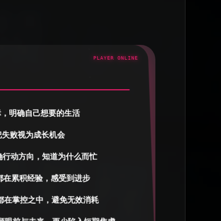
配合快捷方式无敌了！我很容易忙着忙着忘记之前想要做
儿，有它就很安心！非常感谢提供的模版，售后服务也超
，有疑问都会快速解答，性价比超高！！非常适合爱玩游
”
糯米星🌟铁男鸭
用了一段时间来评价，模版十分实用！虽然一开始需要一
间调整和适应，但是站在巨人的肩膀上好办事，因为模版
设置得很全面了，所以微调一下以适应自己的需求也很方
店主也会帮忙答疑，感觉是个人成长道路上的优秀工
标，明确自己想要的生活
把失败视为成长机会
Juno
确行动方向，知道为什么而忙
版的设计体现了设计者的清晰逻辑思维和生活条理化安排
力。很高兴遇到这样好的作品，修改之后完美适配自己的
。推荐给每一个想梳理人生重构起航的你。”
都在累积经验，感受到进步
都在掌控之中，避免无效消耗
KEVIN.HO
真实使用过，模版内容构建完善，是真的可以把自己所有