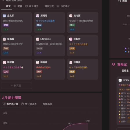
法论”
“群
级，
功能都
“你
性极
都没
“用过
了。”