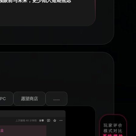
顾眼前与未来，更少陷入短期焦虑
代入进去，变成游戏，来玩好自己这一生，每日任务，阶
挑战，技能兴趣，都是可以根据自己进行填写调整，界面
得很好，真的非常用心”
書***
板超好用，感觉是市面上能买到的最好的模板了，一步到
去很多烦恼，赞！”
抬***
板制作非常用心，并且持续更新，重视用户需求”
**
的感觉这一个月都像打了鸡血一样，目标感很清晰，不知
NPC
愿望商店
……
也往这个方向在走，更容易达到目标吧，这才是这个模板
意义”
玩家评价
**
模式对比
觉我不仅买了你的模板而且，简直是买了你的整个学习方