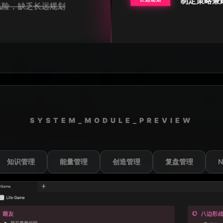
制定策略兼
长远规划
风险，缺乏长远规划
事情
段性
也做
“模
位省
“模
SYSTEM_MODULE_PREVIEW
“真
知识管理
能量管理
创造管理
复盘管理
不觉
存在的
“感