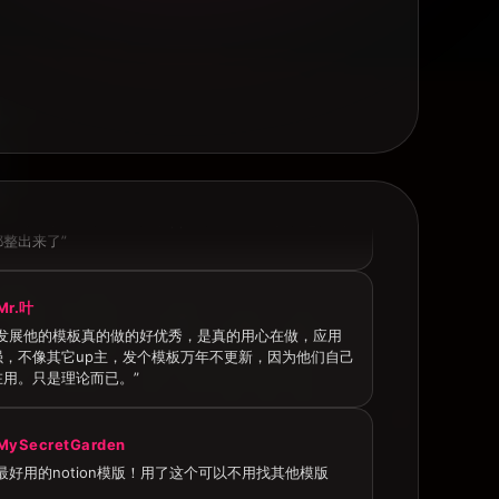
Player_Kael
主设计能力太强了，这几天研究模板，真心感觉是天花板
完全可以拿去开发一个新的app，功能强大。把我想要的
整出来了”
Mr.叶
会发展他的模板真的做的好优秀，是真的用心在做，应用
强，不像其它up主，发个模板万年不更新，因为他们自己
在用。只是理论而已。”
MySecretGarden
最好用的notion模版！用了这个可以不用找其他模版