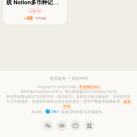
统 Notion多币种记账模
板
立减100
68
168
￥
￥
推荐返佣
版权申明
Copyright © 2023-2026 ·
李迷糊limihu
鄂ICP备2023022413号-3
·
鄂公网安备42010302002752号
本站所有商品和文字内容均受《著作权法》及相关法律法规保护，任何组织及
个人不得侵权，违者我司将依法追究侵权责任，情节严重者将报警处理，
版权
申明
。
本站由
提供CDN加速/云存储服务。