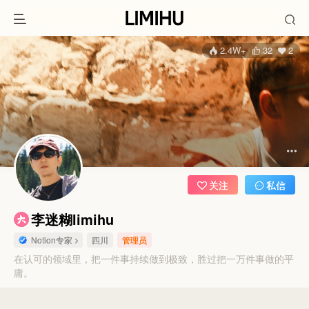
2.4W+
32
2
关注
私信
李迷糊limihu
Notion专家
四川
管理员
在认可的领域里，把一件事持续做到极致，胜过把一万件事做的平
庸。