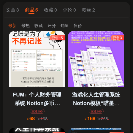
文章
3
商品
6
收藏
0
评论
0
粉丝
2
最新
最热
收藏
评分
销量
售价
已售15
已售3
FUM+ 个人财务管理
游戏化人生管理系统
系统 Notion多币种
Notion模板“喵星探
记账模板
险记”，不仅仅是第
立减100
立减100
68
168
168
268
￥
￥
￥
￥
二大脑