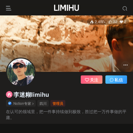
2.4W+
32
2
关注
私信
李迷糊limihu
Notion专家
四川
管理员
在认可的领域里，把一件事持续做到极致，胜过把一万件事做的平
庸。