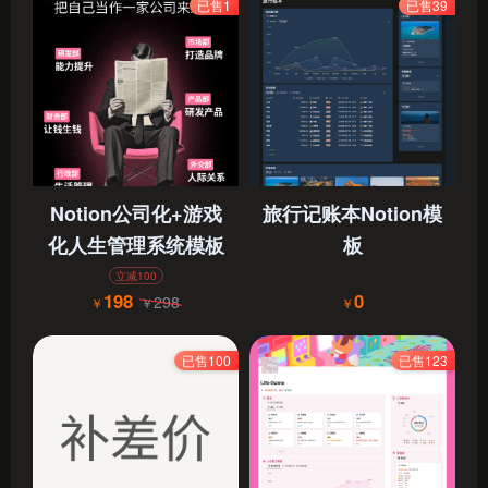
已售1
已售39
Notion公司化+游戏
旅行记账本Notion模
化人生管理系统模板
板
立减100
198
0
298
￥
￥
￥
已售100
已售123