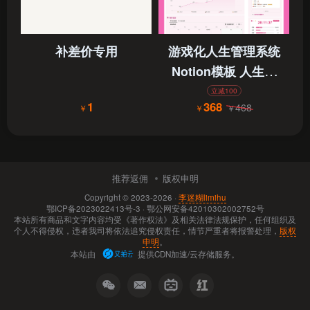
补差价专用
游戏化人生管理系统
Notion模板 人生无
限游戏GameLifeOS
立减100
1
368
468
￥
￥
￥
推荐返佣
版权申明
Copyright © 2023-2026 ·
李迷糊limihu
鄂ICP备2023022413号-3
·
鄂公网安备42010302002752号
本站所有商品和文字内容均受《著作权法》及相关法律法规保护，任何组织及
个人不得侵权，违者我司将依法追究侵权责任，情节严重者将报警处理，
版权
申明
。
本站由
提供CDN加速/云存储服务。